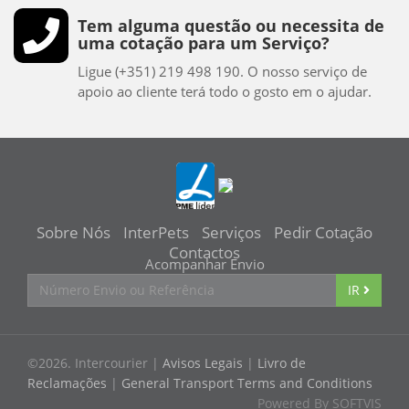
Tem alguma questão ou necessita de
uma cotação para um Serviço?
Ligue (+351) 219 498 190. O nosso serviço de
apoio ao cliente terá todo o gosto em o ajudar.
Sobre Nós
InterPets
Serviços
Pedir
Cotação
Contactos
Acompanhar Envio
IR
©2026. Intercourier |
Avisos Legais
|
Livro de
Reclamações
|
General Transport Terms and Conditions
Powered By SOFTVIS