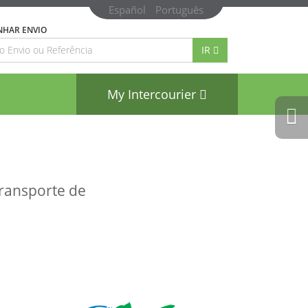
Español
Português
HAR ENVIO
IR
My Intercourier
Next
ransporte de