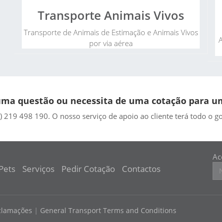
Transporte Animais Vivos
Transporte de Animais de Estimação e Animais Vivos
A
por via aérea
ma questão ou necessita de uma cotação para um
) 219 498 190. O nosso serviço de apoio ao cliente terá todo o g
Ac
Pets
Serviços
Pedir
Cotação
Contactos
eclamações
|
General Transport Terms and Conditions