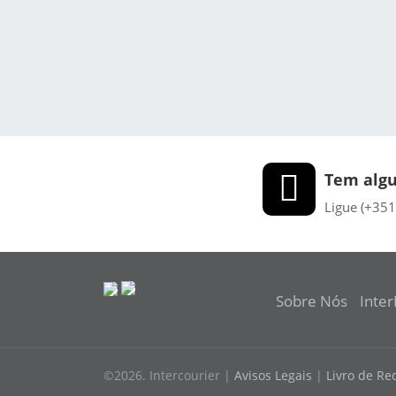
Tem algu
Ligue (+351
Sobre Nós
Inter
©2026. Intercourier |
Avisos Legais
|
Livro de R